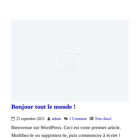
Bonjour tout le monde !
25 septembre 2023
admin
1 Comment
Non classé
Bienvenue sur WordPress. Ceci est votre premier article.
Modifiez-le ou supprimez-le, puis commencez à écrire !