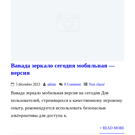
Вавада зеркало сегодня мобильная —
версия
5 décembre 2023
admin
0 Comment
Non classé
Вавада зеркало мобильная версия на сегодня Для
пользователей, стремящихся к качественному игровому
опыту, рекомендуется использовать безопасные
альтернативы для доступа к.
+ READ MORE