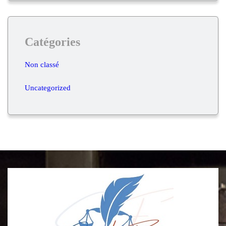
Catégories
Non classé
Uncategorized