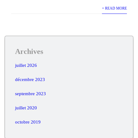
+ READ MORE
Archives
juillet 2026
décembre 2023
septembre 2023
juillet 2020
octobre 2019